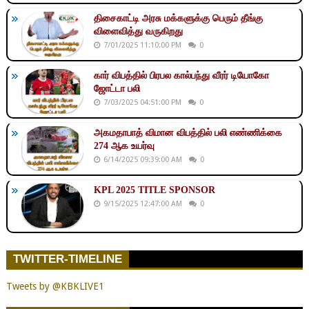
திசைகாட்டி அரசு மக்களுக்கு பெரும் தீங்கு
விளைவித்து வருகிறது
7/01/2025 11:10:00 PM
0
கார் விபத்தில் பிரபல கால்பந்து வீரர் டியோகோ
ஜோட்டா பலி
7/03/2025 04:51:00 PM
0
அகமதாபாத் விமான விபத்தில் பலி எண்ணிக்கை
274 ஆக உயர்வு
6/14/2025 09:39:00 AM
0
KPL 2025 TITLE SPONSOR
9/15/2025 12:47:00 AM
0
TWITTER-TIMELINE
Tweets by @KBKLIVE1