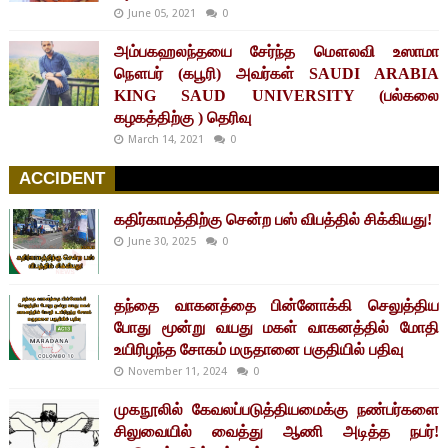
June 05, 2021
0
அம்பகஹலந்தயை சேர்ந்த மௌலவி உஸாமா
நௌபர் (கபூரி) அவர்கள் SAUDI ARABIA
KING SAUD UNIVERSITY (பல்கலை
கழகத்திற்கு ) தெரிவு
March 14, 2021
0
ACCIDENT
கதிர்காமத்திற்கு சென்ற பஸ் விபத்தில் சிக்கியது!
June 30, 2025
0
தந்தை வாகனத்தை பின்னோக்கி செலுத்திய
போது மூன்று வயது மகள் வாகனத்தில் மோதி
உயிரிழந்த சோகம் மருதானை பகுதியில் பதிவு
November 11, 2024
0
முகநூலில் கேவலப்படுத்தியமைக்கு நண்பர்களை
சிலுவையில் வைத்து ஆணி அடித்த நபர்!