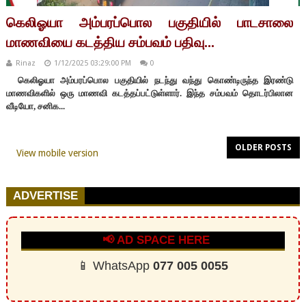
கெலிஓயா அம்பரப்பொல பகுதியில் பாடசாலை
மாணவியை கடத்திய சம்பவம் பதிவு...
Rinaz
1/12/2025 03:29:00 PM
0
கெலிஓயா அம்பரப்பொல பகுதியில் நடந்து வந்து கொண்டிருந்த இரண்டு
மாணவிகளில் ஒரு மாணவி கடத்தப்பட்டுள்ளார். இந்த சம்பவம் தொடர்பிலான
வீடியோ, சனிக...
OLDER POSTS
View mobile version
ADVERTISE
📢 AD SPACE HERE
📱 WhatsApp
077 005 0055