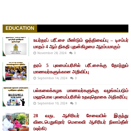
EDUCATION
உயர்தரப் பரீட்சை மீண்டும் ஒத்திவைப்பு – டிசம்பர்
மாதம் 4 ஆம் திகதி புதன்கிழமை ஆரம்பமாகும்
November 28, 2024
0
தரம் 5 புலமைப்பரிசில் பரீட்சைக்கு தோற்றும்
மாணவர்களுக்கான அறிவிப்பு
September 14, 2024
0
பல்கலைக்கழக மாணவர்களுக்கு வழங்கப்படும்
மஹபொல புலமைப்பரிசில் உதவுதொகை அதிகரிப்பு
September 10, 2024
0
28 வருட ஆசிரியர் சேவையில் இருந்து
விடைபெறுகிறார் மௌலவி ஆசிரியர் நிலாம்தீன்
(ஷர்கி)