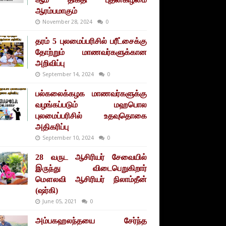
ஆரம்பமாகும்
November 28, 2024
0
தரம் 5 புலமைப்பரிசில் பரீட்சைக்கு
தோற்றும் மாணவர்களுக்கான
அறிவிப்பு
September 14, 2024
0
பல்கலைக்கழக மாணவர்களுக்கு
வழங்கப்படும் மஹபொல
புலமைப்பரிசில் உதவுதொகை
அதிகரிப்பு
September 10, 2024
0
28 வருட ஆசிரியர் சேவையில்
இருந்து விடைபெறுகிறார்
மௌலவி ஆசிரியர் நிலாம்தீன்
(ஷர்கி)
June 05, 2021
0
அம்பகஹலந்தயை சேர்ந்த