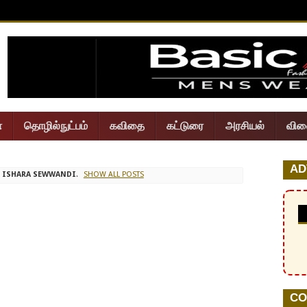
ா
தொழில்நுட்பம்
கவிதை
கட்டுரை
அரசியல்
விள
இது ஒரு கட்டணம் செலுத்தப்பட்ட விளம்பரம்
AD
L
ISHARA SEWWANDI
.
SHOW ALL POSTS
CO