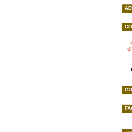
AD
CO
GO
FA