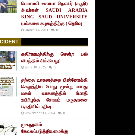
மௌலவி உஸாமா நௌபர் (கபூரி)
அவர்கள் SAUDI ARABIA
KING SAUD UNIVERSITY
(பல்கலை கழகத்திற்கு ) தெரிவு
March 14, 2021
0
CIDENT
கதிர்காமத்திற்கு சென்ற பஸ்
விபத்தில் சிக்கியது!
June 30, 2025
0
தந்தை வாகனத்தை பின்னோக்கி
செலுத்திய போது மூன்று வயது
மகள் வாகனத்தில் மோதி
உயிரிழந்த சோகம் மருதானை
பகுதியில் பதிவு
November 11, 2024
0
முகநூலில்
கேவலப்படுத்தியமைக்கு