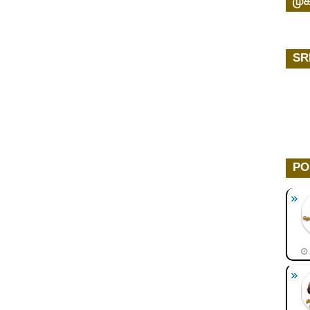
முக
SR
PO