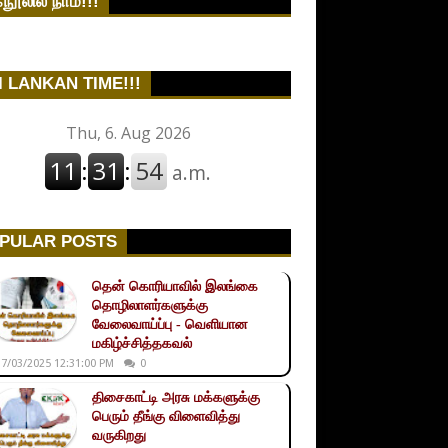
நூலில் நாம்!!!
I LANKAN TIME!!!
PULAR POSTS
தென் கொரியாவில் இலங்கை
தொழிலாளர்களுக்கு
வேலைவாய்ப்பு - வெளியான
மகிழ்ச்சித்தகவல்
7/03/2025 12:31:00 PM
0
திசைகாட்டி அரசு மக்களுக்கு
பெரும் தீங்கு விளைவித்து
வருகிறது