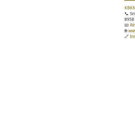
KBK
📞 Sr
8958
📧
Ri
🌐
www
🔗
In