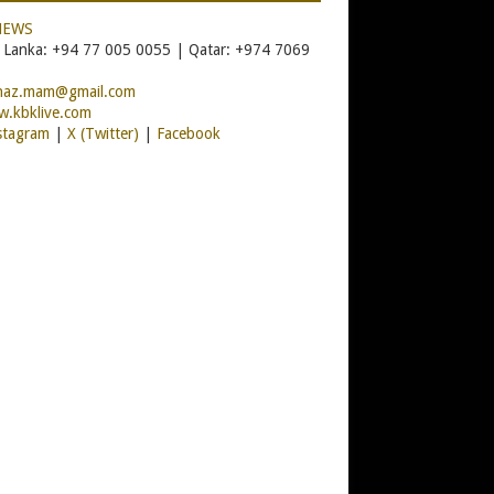
NEWS
i Lanka: +94 77 005 0055 | Qatar: +974 7069
naz.mam@gmail.com
.kbklive.com
stagram
|
X (Twitter)
|
Facebook