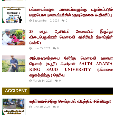
பல்கலைக்கழக மாணவர்களுக்கு வழங்கப்படும்
மஹபொல புலமைப்பரிசில் உதவுதொகை அதிகரிப்பு
September 10, 2024
0
28 வருட ஆசிரியர் சேவையில் இருந்து
விடைபெறுகிறார் மௌலவி ஆசிரியர் நிலாம்தீன்
(ஷர்கி)
June 05, 2021
0
அம்பகஹலந்தயை சேர்ந்த மௌலவி உஸாமா
நௌபர் (கபூரி) அவர்கள் SAUDI ARABIA
KING SAUD UNIVERSITY (பல்கலை
கழகத்திற்கு ) தெரிவு
March 14, 2021
0
ACCIDENT
கதிர்காமத்திற்கு சென்ற பஸ் விபத்தில் சிக்கியது!
June 30, 2025
0