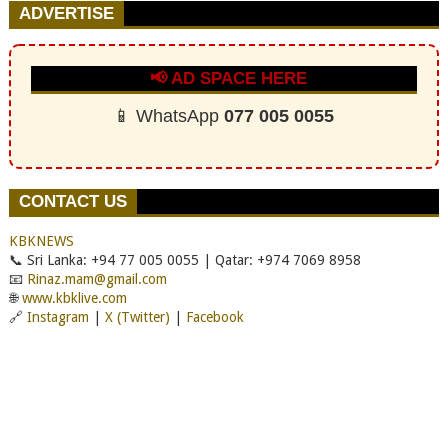
ADVERTISE
📢 AD SPACE HERE
📱 WhatsApp
077 005 0055
CONTACT US
KBKNEWS
📞 Sri Lanka: +94 77 005 0055 | Qatar: +974 7069 8958
📧
Rinaz.mam@gmail.com
🌐
www.kbklive.com
🔗
Instagram
|
X (Twitter)
|
Facebook