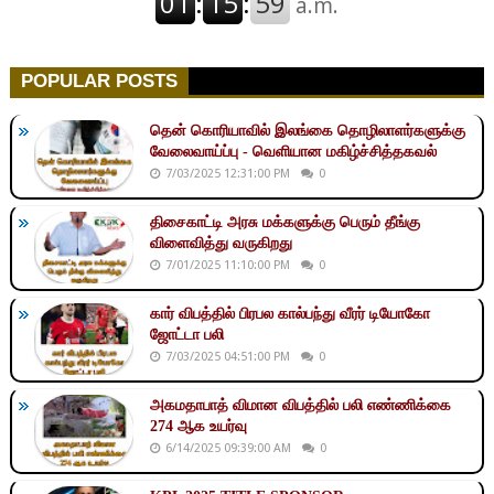
POPULAR POSTS
தென் கொரியாவில் இலங்கை தொழிலாளர்களுக்கு
வேலைவாய்ப்பு - வெளியான மகிழ்ச்சித்தகவல்
7/03/2025 12:31:00 PM
0
திசைகாட்டி அரசு மக்களுக்கு பெரும் தீங்கு
விளைவித்து வருகிறது
7/01/2025 11:10:00 PM
0
கார் விபத்தில் பிரபல கால்பந்து வீரர் டியோகோ
ஜோட்டா பலி
7/03/2025 04:51:00 PM
0
அகமதாபாத் விமான விபத்தில் பலி எண்ணிக்கை
274 ஆக உயர்வு
6/14/2025 09:39:00 AM
0