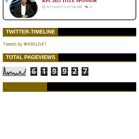
KPL 2025 TITLE SPONSOR
9/15/2025 12:47:00 AM
0
TWITTER-TIMELINE
Tweets by @KBKLIVE1
TOTAL PAGEVIEWS
6
1
9
9
2
7