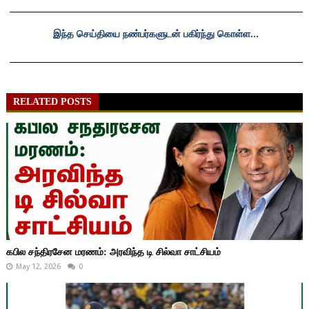
இந்த செய்தியை நண்பர்களுடன் பகிர்ந்து கொள்ள...
RELATED POSTS
கபில சந்திரசேன மரணம்: அரவிந்த டி சில்வா சாட்சியம்
May 12, 2026
0