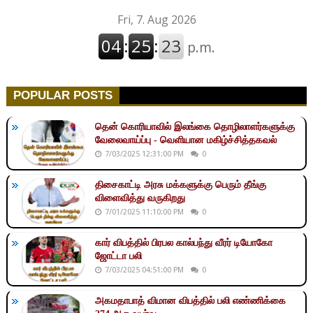
POPULAR POSTS
தென் கொரியாவில் இலங்கை தொழிலாளர்களுக்கு
வேலைவாய்ப்பு - வெளியான மகிழ்ச்சித்தகவல்
7/03/2025 12:31:00 PM
0
திசைகாட்டி அரசு மக்களுக்கு பெரும் தீங்கு
விளைவித்து வருகிறது
7/01/2025 11:10:00 PM
0
கார் விபத்தில் பிரபல கால்பந்து வீரர் டியோகோ
ஜோட்டா பலி
7/03/2025 04:51:00 PM
0
அகமதாபாத் விமான விபத்தில் பலி எண்ணிக்கை