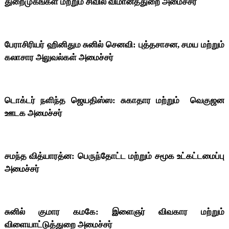
துறைமுகங்கள் மற்றும் சிவில் விமானத்துறை அமைச்சர்
பேராசிரியர் ஹினிதும சுனில் செனவி: புத்தசாசன, சமய மற்றும்
கலாசார அலுவல்கள் அமைச்சர்
டொக்டர் நளிந்த ஜெயதிஸ்ஸ: சுகாதார மற்றும் வெகுஜன
ஊடக அமைச்சர்
சமந்த வித்யாரத்ன: பெருந்தோட்ட மற்றும் சமூக உட்கட்டமைப்பு
அமைச்சர்
சுனில் குமார கமகே: இளைஞர் விவகார மற்றும்
விளையாட்டுத்துறை அமைச்சர்