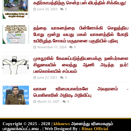
கதிர்காமத்திற்கு சென்ற பஸ் விபத்தில் சிக்கியது!
June 30, 2025
0
தந்தை வாகனத்தை பின்னோக்கி செலுத்திய
போது மூன்று வயது மகள் வாகனத்தில் மோதி
உயிரிழந்த சோகம் மருதானை பகுதியில் பதிவு
November 11, 2024
0
முகநூலில் கேவலப்படுத்தியமைக்கு நண்பர்களை
சிலுவையில் வைத்து ஆணி அடித்த நபர்!
பலகொல்லயில் சம்பவம்
June 27, 2021
0
வாகன உரிமையாளர்களே அவதானம் -
பொலிஸாரின் அதிரடி அறிவிப்பு
March 22, 2021
0
Copyright © 2025 - 2028 |
kbknews
அனைத்து உரிமைகளும்
பாதுகாக்கப்பட்டவை . | Web Designed By :
Rinaz Official