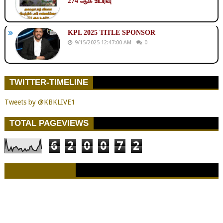
274 ஆக உயர்வு
KPL 2025 TITLE SPONSOR
9/15/2025 12:47:00 AM
0
TWITTER-TIMELINE
Tweets by @KBKLIVE1
TOTAL PAGEVIEWS
6
2
0
0
7
2