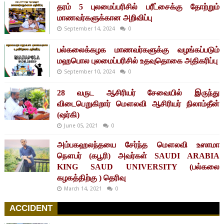
தரம் 5 புலமைப்பரிசில் பரீட்சைக்கு தோற்றும்
மாணவர்களுக்கான அறிவிப்பு
September 14, 2024
0
பல்கலைக்கழக மாணவர்களுக்கு வழங்கப்படும்
மஹபொல புலமைப்பரிசில் உதவுதொகை அதிகரிப்பு
September 10, 2024
0
28 வருட ஆசிரியர் சேவையில் இருந்து
விடைபெறுகிறார் மௌலவி ஆசிரியர் நிலாம்தீன்
(ஷர்கி)
June 05, 2021
0
அம்பகஹலந்தயை சேர்ந்த மௌலவி உஸாமா
நௌபர் (கபூரி) அவர்கள் SAUDI ARABIA
KING SAUD UNIVERSITY (பல்கலை
கழகத்திற்கு ) தெரிவு
March 14, 2021
0
ACCIDENT