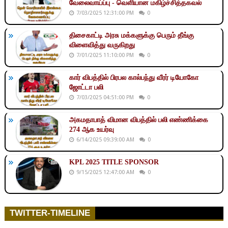
வேலைவாய்ப்பு - வெளியான மகிழ்ச்சித்தகவல்
7/03/2025 12:31:00 PM
0
திசைகாட்டி அரசு மக்களுக்கு பெரும் தீங்கு
விளைவித்து வருகிறது
7/01/2025 11:10:00 PM
0
கார் விபத்தில் பிரபல கால்பந்து வீரர் டியோகோ
ஜோட்டா பலி
7/03/2025 04:51:00 PM
0
அகமதாபாத் விமான விபத்தில் பலி எண்ணிக்கை
274 ஆக உயர்வு
6/14/2025 09:39:00 AM
0
KPL 2025 TITLE SPONSOR
9/15/2025 12:47:00 AM
0
TWITTER-TIMELINE