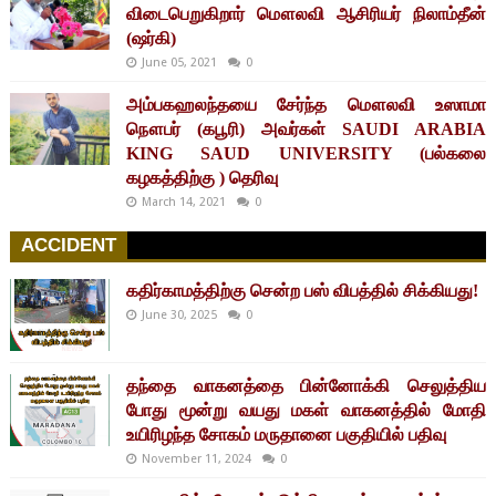
விடைபெறுகிறார் மௌலவி ஆசிரியர் நிலாம்தீன்
(ஷர்கி)
June 05, 2021
0
அம்பகஹலந்தயை சேர்ந்த மௌலவி உஸாமா
நௌபர் (கபூரி) அவர்கள் SAUDI ARABIA
KING SAUD UNIVERSITY (பல்கலை
கழகத்திற்கு ) தெரிவு
March 14, 2021
0
ACCIDENT
கதிர்காமத்திற்கு சென்ற பஸ் விபத்தில் சிக்கியது!
June 30, 2025
0
தந்தை வாகனத்தை பின்னோக்கி செலுத்திய
போது மூன்று வயது மகள் வாகனத்தில் மோதி
உயிரிழந்த சோகம் மருதானை பகுதியில் பதிவு
November 11, 2024
0