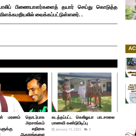
போலிப் பிணையாளர்களைத் தயார் செய்து கொடுத்த
ு விளக்கமறியலில் வைக்கப்பட்டுள்ளனர். .
AC
ின் மரணம் தொடர்பாக
கடத்தப்பட்ட கெலிஓயா பாடசாலை
ட்சி அரசாங்கம்
மாணவி கண்டுபிடிப்பு
சர்களுக்கு எதிராக
January 13, 2025
0
யான ஆதாரங்களை