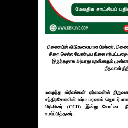
பிணையில் விடுதலையான பின்னர், பிண
சிறை செல்ல வேண்டிய நிலை ஏற்பட்டதைக
இருந்ததாக அவரது உறவினரும் முன்னாள
நீதவான் நீத
மறைந்த ஸ்ரீலங்கன் ஏர்லைன்ஸ் நிறு
சந்திரசேனவின் மர்ம மரணம் தொடர்பான வ
பிரிவினர் (CCD) இன்று கோட்டை நீ
சமர்ப்பித்தனர்.