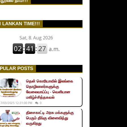
நூலில் நாம்!!!
I LANKAN TIME!!!
PULAR POSTS
தென் கொரியாவில் இலங்கை
தொழிலாளர்களுக்கு
வேலைவாய்ப்பு - வெளியான
மகிழ்ச்சித்தகவல்
7/03/2025 12:31:00 PM
0
திசைகாட்டி அரசு மக்களுக்கு
பெரும் தீங்கு விளைவித்து
வருகிறது