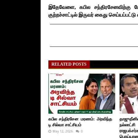
இதேவேளை, கபில சந்திரசேனவிற்கு 
குற்றச்சாட்டில் இருவர் கைது செய்யப்பட்ட
RELATED POSTS
கபில சந்திரசேன மரணம்: அரவிந்த
தாஜுதீன
டி சில்வா சாட்சியம்
நல்லா
ராஜபக்
May 12, 2026
0
பொய்