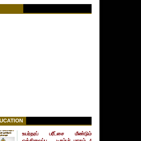
UCATION
உயர்தரப் பரீட்சை மீண்டும்
ஒத்திவைப்பு – டிசம்பர் மாதம் 4