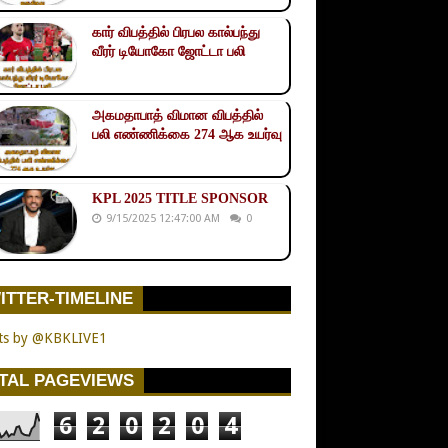
கார் விபத்தில் பிரபல கால்பந்து
வீரர் டியோகோ ஜோட்டா பலி
அகமதாபாத் விமான விபத்தில்
பலி எண்ணிக்கை 274 ஆக உயர்வு
KPL 2025 TITLE SPONSOR
9/15/2025 12:47:00 AM
0
ITTER-TIMELINE
ts by @KBKLIVE1
TAL PAGEVIEWS
6
2
0
2
0
4