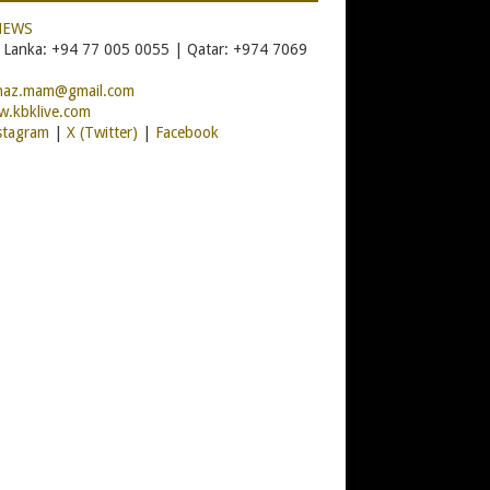
NEWS
i Lanka: +94 77 005 0055 | Qatar: +974 7069
naz.mam@gmail.com
.kbklive.com
stagram
|
X (Twitter)
|
Facebook