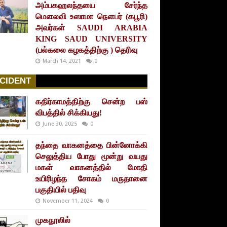
அம்பகஹலந்தயை சேர்ந்த
மௌலவி உஸாமா நௌபர் (கபூரி)
அவர்கள் SAUDI ARABIA
KING SAUD UNIVERSITY
(பல்கலை கழகத்திற்கு ) தெரிவு
March 14, 2021
0
CIDENT
கதிர்காமத்திற்கு சென்ற பஸ்
விபத்தில் சிக்கியது!
June 30, 2025
0
தந்தை வாகனத்தை பின்னோக்கி
செலுத்திய போது மூன்று வயது
மகள் வாகனத்தில் மோதி
உயிரிழந்த சோகம் மருதானை
பகுதியில் பதிவு
November 11, 2024
0
முகநூலில்