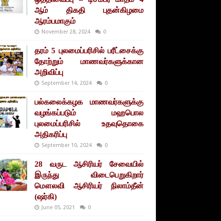
ஆம் திகதி புதன்கிழமை
ஆரம்பமாகும்
November 28, 2024
0
தரம் 5 புலமைப்பரிசில் பரீட்சைக்கு
தோற்றும் மாணவர்களுக்கான
அறிவிப்பு
September 14, 2024
0
பல்கலைக்கழக மாணவர்களுக்கு
வழங்கப்படும் மஹபொல
புலமைப்பரிசில் உதவுதொகை
அதிகரிப்பு
September 10, 2024
0
28 வருட ஆசிரியர் சேவையில்
இருந்து விடைபெறுகிறார்
மௌலவி ஆசிரியர் நிலாம்தீன்
(ஷர்கி)
June 05, 2021
0