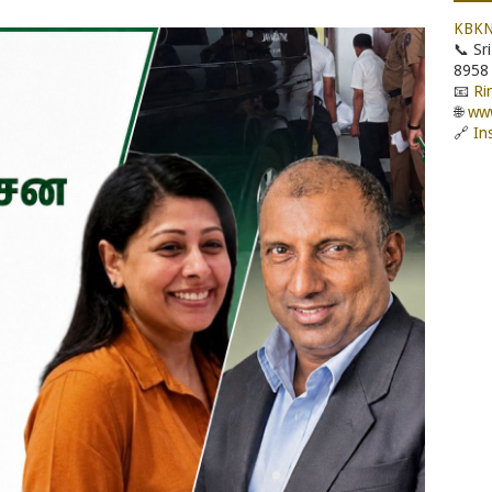
KBK
📞 Sr
8958
📧
Ri
🌐
www
🔗
In